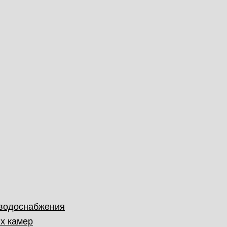
 водоснабжения
х камер