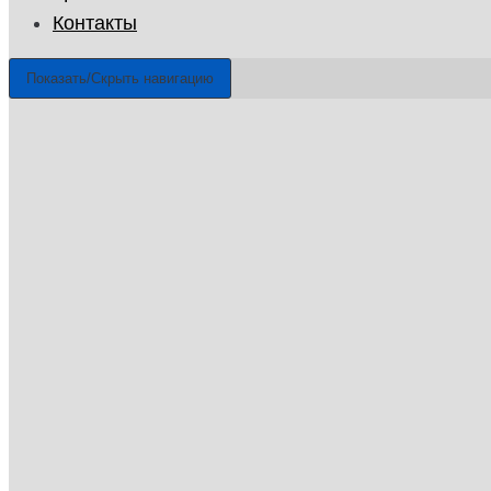
Контакты
Показать/Скрыть навигацию
ГУП «Санэпидемстанция»
г. Королев
Email: info@gup-ses.ru
Королев
Ваш город