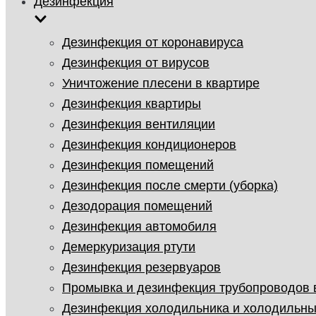
Дезинфекция
Дезинфекция от коронавируса
Дезинфекция от вирусов
Уничтожение плесени в квартире
Дезинфекция квартиры
Дезинфекция вентиляции
Дезинфекция кондиционеров
Дезинфекция помещений
Дезинфекция после смерти (уборка)
Дезодорация помещений
Дезинфекция автомобиля
Демеркуризация ртути
Дезинфекция резервуаров
Промывка и дезинфекция трубопроводов
Дезинфекция холодильника и холодильны