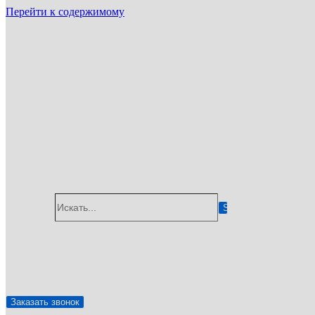
Перейти к содержимому
ГУП «Санэпидемстанция»
г. Королев
Email: info@gup-ses.ru
Королев
Ваш город
Искать...
✆
8 (800) 775-05-92
🖂
info@gup-ses.ru
Заказать звонок