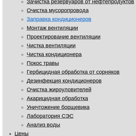
Зачистка резервуаров от нефтепродуктов
Очистка мусоропровода
Заправка кондиционеров
Монтаж вентиляции
Проектирование вентиляции
Чистка вентиляции
Чистка кондиционера
Покос травы
Гербицидная обработка от сорняков
Дезинфекция кондиционеров
Очистка жироуловителей
Акарицидная обработка
Уничтожение борщевика
Лаборатория СЭС
Анализ воды
Цены