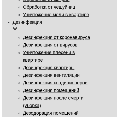
Обработка от чешуйниц
Уничтожение моли в квартире
Дезинфекция
Дезинфекция от коронавируса
Дезинфекция от вирусов
Уничтожение плесени в
квартире
Дезинфекция квартиры
Дезинфекция вентиляции
Дезинфекция кондиционеров
Дезинфекция помещений
Дезинфекция после смерти
(уборка)
Дезодорация помещений