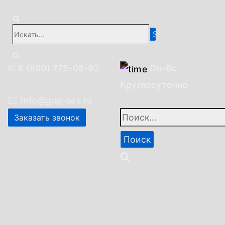
Искать...
✆
8 (800) 775-05-92
Пн-Вc
Круглосуточно
🖂
info@gup-ses.ru
Найти:
Заказать звонок