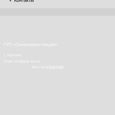
Контакты
ГУП «Санэпидемстанция»
г. Королев
Email: info@gup-ses.ru
Королев
Ваш город