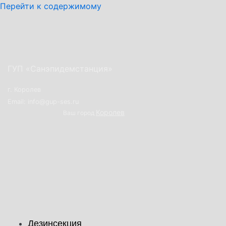
Перейти к содержимому
ГУП «Санэпидемстанция»
г. Королев
Email: info@gup-ses.ru
Королев
Ваш город
Дезинсекция